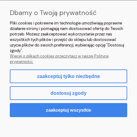
Dbamy o Twoją prywatność
POMOC
Pliki cookies i pokrewne im technologie umożliwiają poprawne
działanie strony i pomagają nam dostosować ofertę do Twoich
potrzeb. Możesz zaakceptować wykorzystanie przez nas
MOJE KONTO
wszystkich tych plików i przejść do sklepu lub dostosować
użycie plików do swoich preferencji, wybierając opcję "Dostosuj
INFORMACJE
zgody".
Więcej o plikach cookies przeczytasz w naszej Polityce
prywatności.
zaakceptuj tylko niezbędne
pokaż pełną wersję strony
dostosuj zgody
Sklep internetowy Shoper.pl
zaakceptuj wszystkie