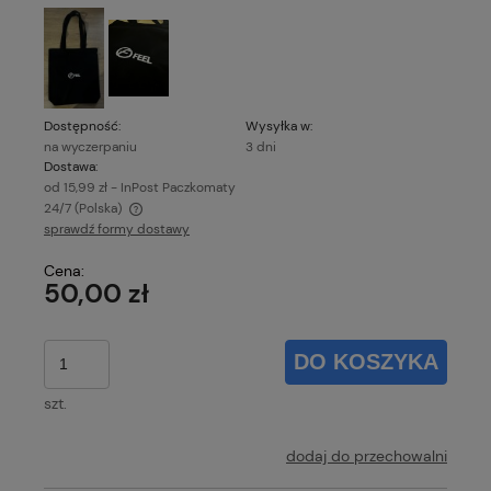
Dostępność:
Wysyłka w:
na wyczerpaniu
3 dni
Dostawa:
od 15,99 zł
- InPost Paczkomaty
24/7
(Polska)
sprawdź formy dostawy
Cena nie zawiera ewentualnych kosztów płatności
Cena:
50,00 zł
DO KOSZYKA
szt.
dodaj do przechowalni