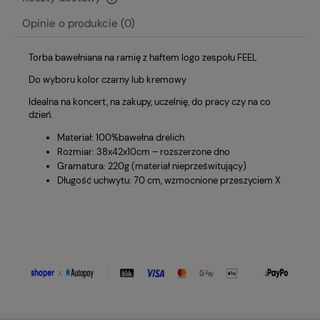
Cena nie zawiera ewentualnych kosztów płatności
Opinie o produkcie (0)
Torba bawełniana na ramię z haftem logo zespołu FEEL
Do wyboru kolor czarny lub kremowy
Idealna na koncert, na zakupy, uczelnię, do pracy czy na co
dzień.
Materiał: 100%bawełna drelich
Rozmiar: 38x42x10cm – rozszerzone dno
Gramatura: 220g (materiał nieprześwitujący)
Długość uchwytu: 70 cm, wzmocnione przeszyciem X