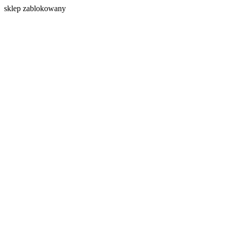
s
klep zablokowany