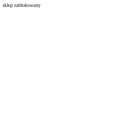
s
klep zablokowany