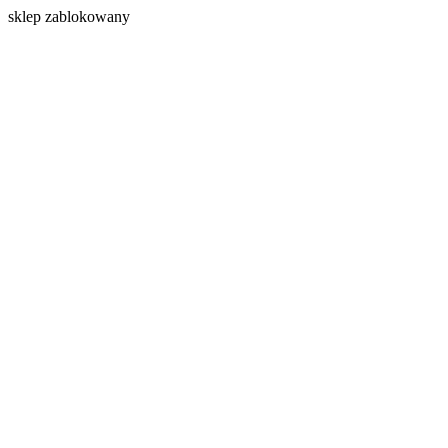
s
klep zablokowany